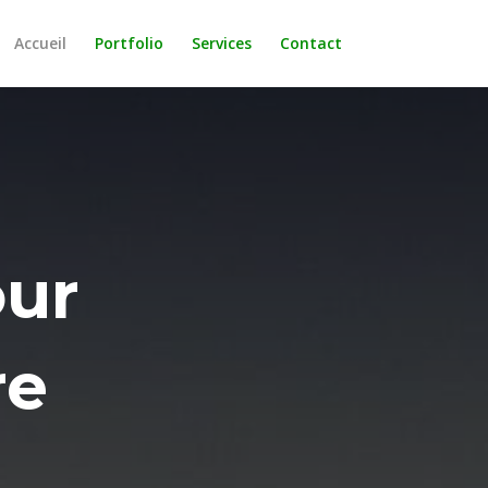
Accueil
Portfolio
Services
Contact
our
re