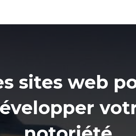
s sites web p
évelopper vot
notoriété