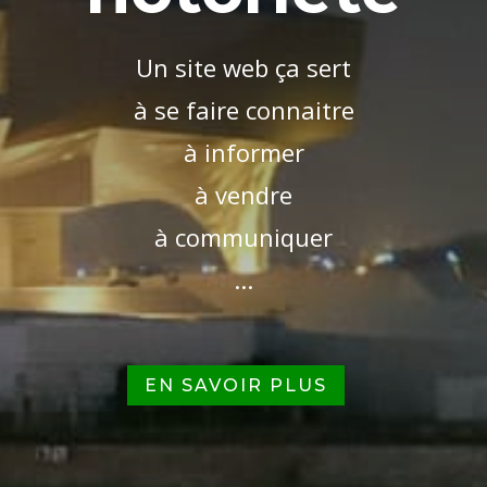
Un site web ça sert
à se faire connaitre
à informer
à vendre
à communiquer
...
EN SAVOIR PLUS